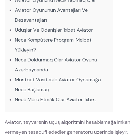
Aviator Oyununu Necə Tapmaq Olar
Aviator Oyununun Avantajları Ve
Dezavantajları
Uduşlar Və Ödənişlər 1xbet Aviator
Necə Kompüterə Proqramı Melbet
Yükləyin?
Necə Doldurmaq Olar Aviator Oyunu
Azərbaycanda
Mostbet Vasitəsilə Aviator Oynamağa
Necə Başlamaq
Necə Mərc Etmək Olar Aviator 1xbet
Aviator, təyyarənin uçuş alqoritmini hesablamağa imkan
verməyən təsadüfi ədədlər generatoru üzərində işləyir.