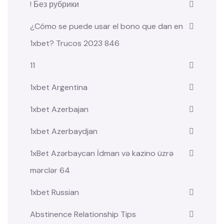
! Без рубрики
¿Cómo se puede usar el bono que dan en
1xbet? Trucos 2023 846
11
1xbet Argentina
1xbet Azerbajan
1xbet Azerbaydjan
1xBet Azərbaycan İdman və kazino üzrə
mərclər 64
1xbet Russian
Abstinence Relationship Tips