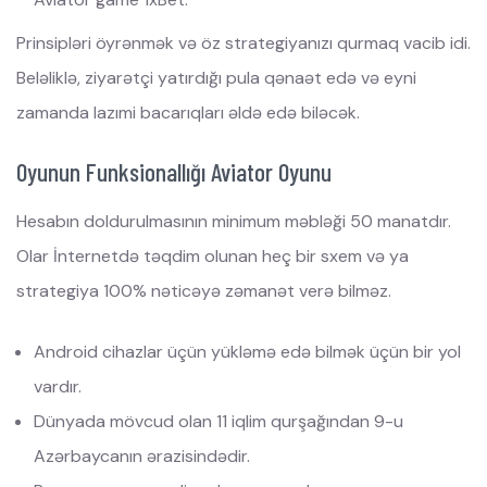
Prinsipləri öyrənmək və öz strategiyanızı qurmaq vacib idi.
Beləliklə, ziyarətçi yatırdığı pula qənaət edə və eyni
zamanda lazımi bacarıqları əldə edə biləcək.
Oyunun Funksionallığı Aviator Oyunu
Hesabın doldurulmasının minimum məbləği 50 manatdır.
Olar İnternetdə təqdim olunan heç bir sxem və ya
strategiya 100% nəticəyə zəmanət verə bilməz.
Android cihazlar üçün yükləmə edə bilmək üçün bir yol
vardır.
Dünyada mövcud olan 11 iqlim qurşağından 9-u
Azərbaycanın ərazisindədir.