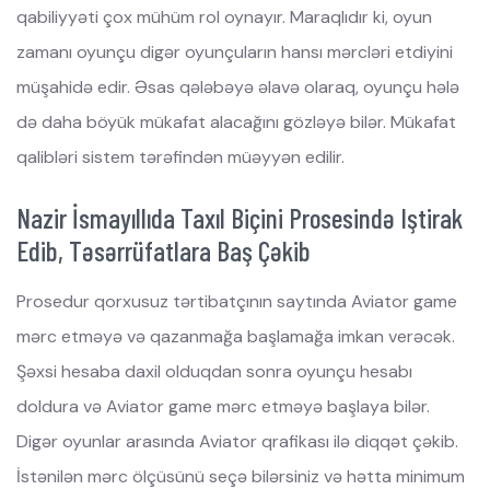
qabiliyyəti çox mühüm rol oynayır. Maraqlıdır ki, oyun
zamanı oyunçu digər oyunçuların hansı mərcləri etdiyini
müşahidə edir. Əsas qələbəyə əlavə olaraq, oyunçu hələ
də daha böyük mükafat alacağını gözləyə bilər. Mükafat
qalibləri sistem tərəfindən müəyyən edilir.
Nazir İsmayıllıda Taxıl Biçini Prosesində Iştirak
Edib, Təsərrüfatlara Baş Çəkib
Prosedur qorxusuz tərtibatçının saytında Aviator game
mərc etməyə və qazanmağa başlamağa imkan verəcək.
Şəxsi hesaba daxil olduqdan sonra oyunçu hesabı
doldura və Aviator game mərc etməyə başlaya bilər.
Digər oyunlar arasında Aviator qrafikası ilə diqqət çəkib.
İstənilən mərc ölçüsünü seçə bilərsiniz və hətta minimum