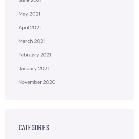
June 2021
May 2021
April 2021
March 2021
February 2021
January 2021
November 2020
CATEGORIES