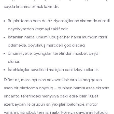
sayda fırlanma etmək lazımdır.
Bu platforma həm də öz ziyarətçilərinə sistemdə sürətli
qeydiyyatdan keçməyi təklif edir.
İstənilən halda, ümumi uduşlar hər hansı mümkün itkini
ödəməklə, qoyulmuş mərcdən çox olacaq.
Ümumiyyətlə, oyunçular tərəfindən müsbət qeyd
olunur.
İstehlakçılar sevdikləri matçları canlı izləyə bilərlər.
1XBet az, mərc oyunları səxavətli bir sıra ilə həqiqətən
asan bir platforma qoyduq – bunların hamısı əsas ekranın
encanto tərəfindəki menyuya daxil edilə bilər. 1XBet
azerbaycan ilə qrupun ən yaxşıları balompié, ​​motor
yarışları, həndbol, tennis, ragbi, Foreign qaydaları futbolu,