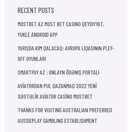
RECENT POSTS
MOSTBET AZ MOST BET CASINO QEYDIYYAT,
YUKLE ANDROID APP
YARIŞDA KIM QALACAQ: AVROPA LIQASININ PLEY-
OFF OYUNLARI
SMARTPAY AZ : ONLAYN ÖDƏNIŞ PORTALI
AVİATORDAN PUL QAZANMAQ 2022 YENİ
XƏSTƏLİK AVİATOR CASİNO MOSTBET
THANKS FOR VISITING AUSTRALIAN PREFERRED
AUSSIEPLAY GAMBLING ESTABLISHMENT