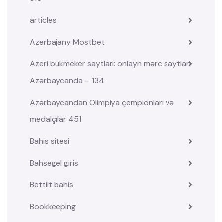
articles
Azerbajany Mostbet
Azeri bukmeker saytlari: onlayn mərc saytları
Azərbaycanda – 134
Azərbaycandan Olimpiya çempionları və
medalçılar 451
Bahis sitesi
Bahsegel giris
Bettilt bahis
Bookkeeping