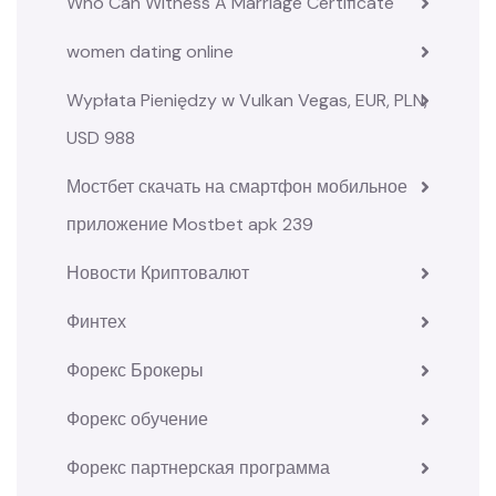
Who Can Witness A Marriage Certificate
women dating online
Wypłata Pieniędzy w Vulkan Vegas, EUR, PLN,
USD 988
Мостбет скачать на смартфон мобильное
приложение Mostbet apk 239
Новости Криптовалют
Финтех
Форекс Брокеры
Форекс обучение
Форекс партнерская программа