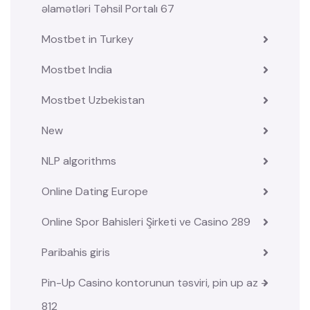
əlamətləri Təhsil Portalı 67
Mostbet in Turkey
Mostbet India
Mostbet Uzbekistan
New
NLP algorithms
Online Dating Europe
Online Spor Bahisleri Şirketi ve Casino 289
Paribahis giris
Pin-Up Casino kontorunun təsviri, pin up az –
812