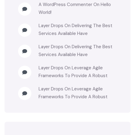
A WordPress Commenter
On
Hello
World!
Layer Drops
On
Delivering The Best
Services Available Have
Layer Drops
On
Delivering The Best
Services Available Have
Layer Drops
On
Leverage Agile
Frameworks To Provide A Robust
Layer Drops
On
Leverage Agile
Frameworks To Provide A Robust