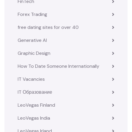
FinTech
Forex Trading
free dating sites for over 40
Generative AI
Graphic Design
How To Date Someone Internationally
IT Vacancies
IT Образование
LeoVegas Finland
LeoVegas India
LeoVegas Irland