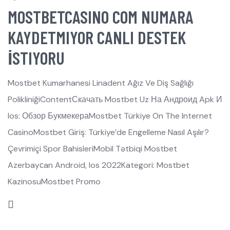
MOSTBETCASINO COM NUMARA
KAYDETMIYOR CANLI DESTEK
İSTIYORU
Mostbet Kumarhanesi Linadent Ağız Ve Diş Sağlığı
PolikliniğiContentСкачать Mostbet Uz На Андроид Apk И
Ios: Обзор БукмекераMostbet Türkiye On The Internet
CasinoMostbet Giriş: Türkiye’de Engelleme Nasıl Aşılır?
Çevrimiçi Spor BahisleriMobil Tətbiqi Mostbet
Azerbayсan Android, Ios 2022Kategori: Mostbet
KazinosuMostbet Promo