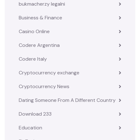
bukmacherzy legalni
Business & Finance
Casino Online
Codere Argentina
Codere Italy
Cryptocurrency exchange
Cryptocurrency News
Dating Someone From A Different Country
Download 233
Education