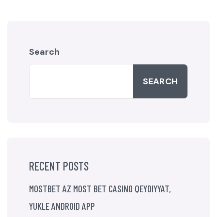
Search
SEARCH
RECENT POSTS
MOSTBET AZ MOST BET CASINO QEYDIYYAT,
YUKLE ANDROID APP