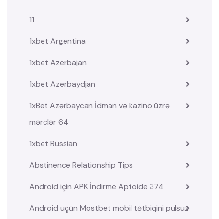
11
1xbet Argentina
1xbet Azerbajan
1xbet Azerbaydjan
1xBet Azərbaycan İdman və kazino üzrə
mərclər 64
1xbet Russian
Abstinence Relationship Tips
Android için APK İndirme Aptoide 374
Android üçün Mostbet mobil tətbiqini pulsuz