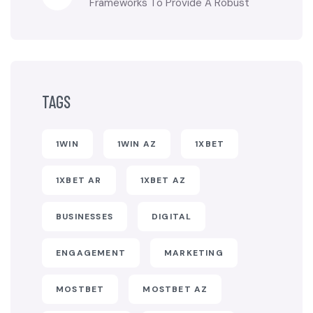
Frameworks To Provide A Robust
TAGS
1WIN
1WIN AZ
1XBET
1XBET AR
1XBET AZ
BUSINESSES
DIGITAL
ENGAGEMENT
MARKETING
MOSTBET
MOSTBET AZ