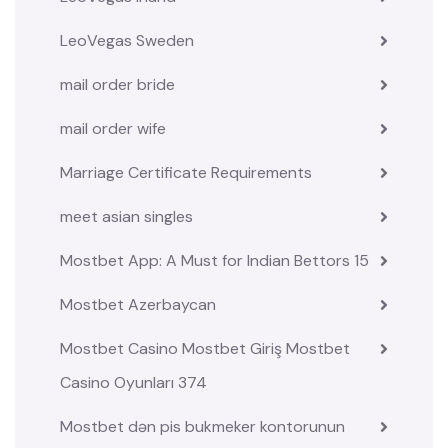
LeoVegas Sweden
mail order bride
mail order wife
Marriage Certificate Requirements
meet asian singles
Mostbet App: A Must for Indian Bettors 15
Mostbet Azerbaycan
Mostbet Casino Mostbet Giriş Mostbet
Casino Oyunları 374
Mostbet dən pis bukmeker kontorunun