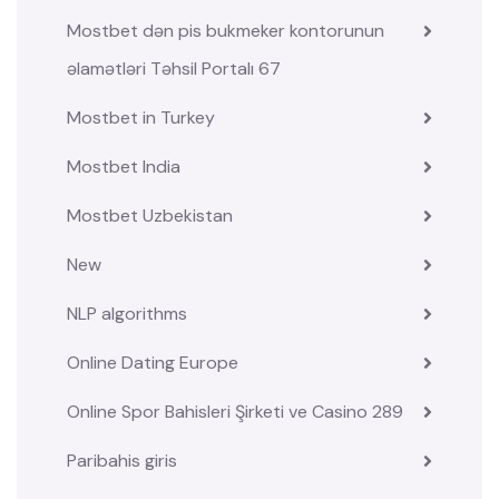
Mostbet dən pis bukmeker kontorunun
əlamətləri Təhsil Portalı 67
Mostbet in Turkey
Mostbet India
Mostbet Uzbekistan
New
NLP algorithms
Online Dating Europe
Online Spor Bahisleri Şirketi ve Casino 289
Paribahis giris