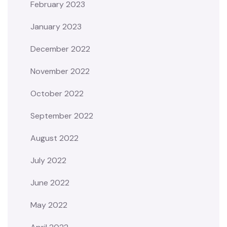
February 2023
January 2023
December 2022
November 2022
October 2022
September 2022
August 2022
July 2022
June 2022
May 2022