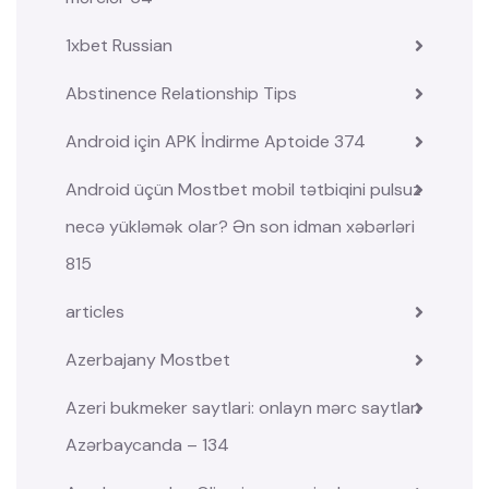
1xbet Russian
Abstinence Relationship Tips
Android için APK İndirme Aptoide 374
Android üçün Mostbet mobil tətbiqini pulsuz
necə yükləmək olar? Ən son idman xəbərləri
815
articles
Azerbajany Mostbet
Azeri bukmeker saytlari: onlayn mərc saytları
Azərbaycanda – 134