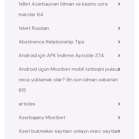
1xBet Azərbaycan İdman və kazino üzrə
mərclər 64
1xbet Russian
Abstinence Relationship Tips
Android için APK İndirme Aptoide 374
Android üçün Mostbet mobil tətbiqini pulsuz
necə yükləmək olar? Ən son idman xəbərləri
815
articles
Azerbajany Mostbet
Azeri bukmeker saytlari: onlayn mərc saytları