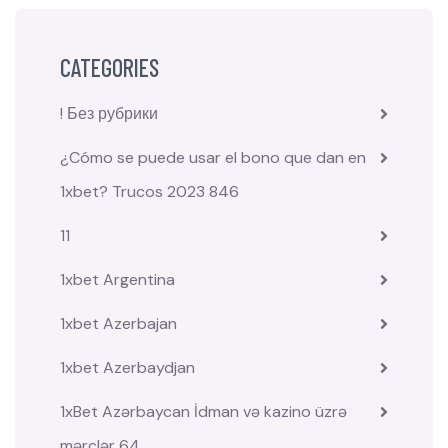
CATEGORIES
! Без рубрики
¿Cómo se puede usar el bono que dan en
1xbet? Trucos 2023 846
11
1xbet Argentina
1xbet Azerbajan
1xbet Azerbaydjan
1xBet Azərbaycan İdman və kazino üzrə
mərclər 64