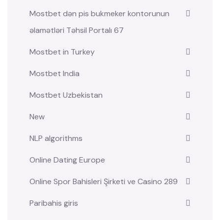
Mostbet dən pis bukmeker kontorunun
əlamətləri Təhsil Portalı 67
Mostbet in Turkey
Mostbet India
Mostbet Uzbekistan
New
NLP algorithms
Online Dating Europe
Online Spor Bahisleri Şirketi ve Casino 289
Paribahis giris