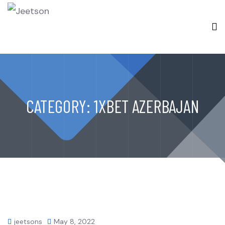
CATEGORY:
1XBET AZERBAJAN
jeetsons
May 8, 2022