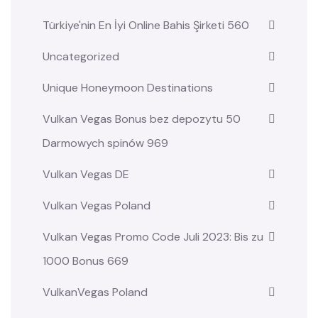
Türkiye'nin En İyi Online Bahis Şirketi 560
Uncategorized
Unique Honeymoon Destinations
Vulkan Vegas Bonus bez depozytu 50
Darmowych spinów 969
Vulkan Vegas DE
Vulkan Vegas Poland
Vulkan Vegas Promo Code Juli 2023: Bis zu
1000 Bonus 669
VulkanVegas Poland