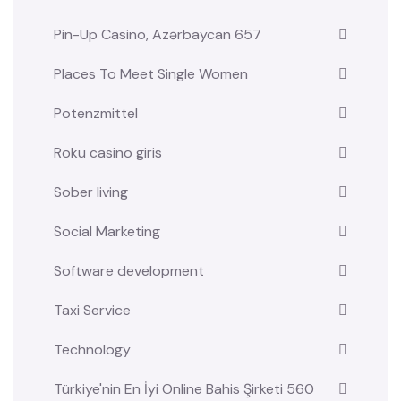
Pin-Up Casino, Azərbaycan 657
Places To Meet Single Women
Potenzmittel
Roku casino giris
Sober living
Social Marketing
Software development
Taxi Service
Technology
Türkiye'nin En İyi Online Bahis Şirketi 560