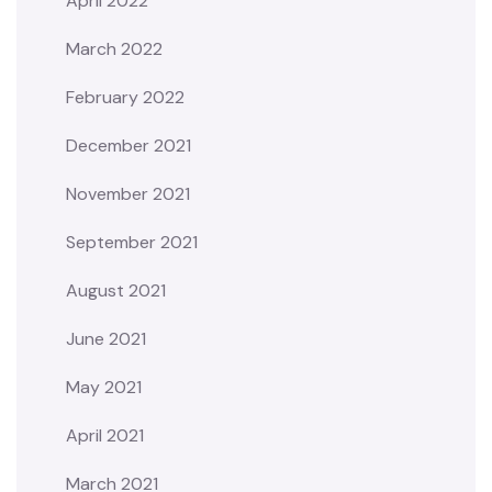
April 2022
March 2022
February 2022
December 2021
November 2021
September 2021
August 2021
June 2021
May 2021
April 2021
March 2021