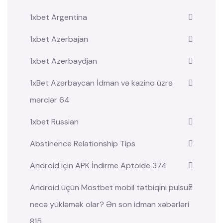
1xbet Argentina
1xbet Azerbajan
1xbet Azerbaydjan
1xBet Azərbaycan İdman və kazino üzrə
mərclər 64
1xbet Russian
Abstinence Relationship Tips
Android için APK İndirme Aptoide 374
Android üçün Mostbet mobil tətbiqini pulsuz
necə yükləmək olar? Ən son idman xəbərləri
815