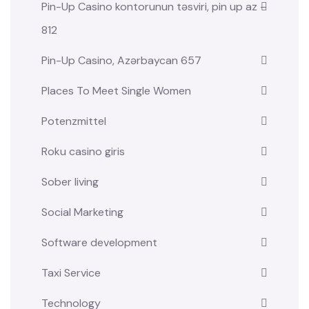
Pin-Up Casino kontorunun təsviri, pin up az –
812
Pin-Up Casino, Azərbaycan 657
Places To Meet Single Women
Potenzmittel
Roku casino giris
Sober living
Social Marketing
Software development
Taxi Service
Technology