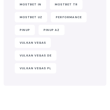
MOSTBET IN
MOSTBET TR
MOSTBET UZ
PERFORMANCE
PINUP
PINUP AZ
VULKAN VEGAS
VULKAN VEGAS DE
VULKAN VEGAS PL