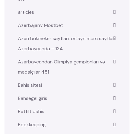
articles
Azerbajany Mostbet
Azeri bukmeker saytlari: onlayn mərc saytları
Azərbaycanda – 134
Azərbaycandan Olimpiya çempionları və
medalçılar 451
Bahis sitesi
Bahsegel giris
Bettilt bahis
Bookkeeping