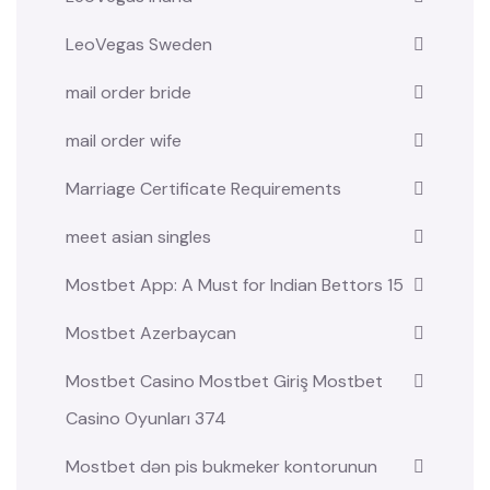
LeoVegas Sweden
mail order bride
mail order wife
Marriage Certificate Requirements
meet asian singles
Mostbet App: A Must for Indian Bettors 15
Mostbet Azerbaycan
Mostbet Casino Mostbet Giriş Mostbet
Casino Oyunları 374
Mostbet dən pis bukmeker kontorunun