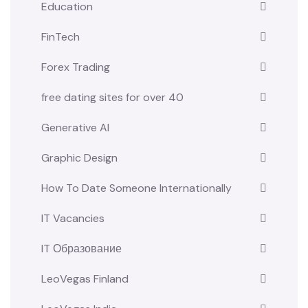
Education
FinTech
Forex Trading
free dating sites for over 40
Generative AI
Graphic Design
How To Date Someone Internationally
IT Vacancies
IT Образование
LeoVegas Finland