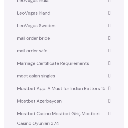
LeoVegas India
LeoVegas Irland
LeoVegas Sweden
mail order bride
mail order wife
Marriage Certificate Requirements
meet asian singles
Mostbet App: A Must for Indian Bettors 15
Mostbet Azerbaycan
Mostbet Casino Mostbet Giriş Mostbet
Casino Oyunları 374