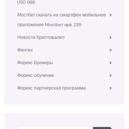
USD 988
Мостбет скачать на смартфон мобильное
приложение Mostbet apk 239
Новости Криптовалют
Финтех
Форекс Брокеры
Форекс обучение
Форекс партнерская программа