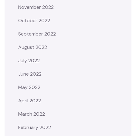
November 2022
October 2022
September 2022
August 2022
July 2022
June 2022
May 2022
April 2022
March 2022
February 2022