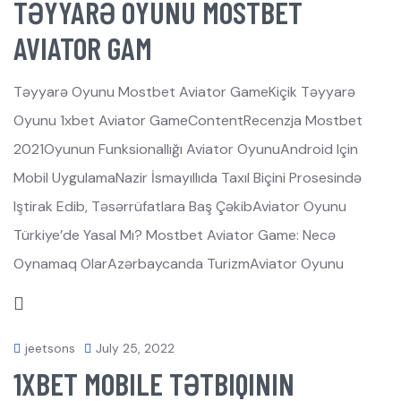
TƏYYARƏ OYUNU MOSTBET
AVIATOR GAM
Təyyarə Oyunu Mostbet Aviator GameKiçik Təyyarə
Oyunu 1xbet Aviator GameContentRecenzja Mostbet
2021Oyunun Funksionallığı Aviator OyunuAndroid Için
Mobil UygulamaNazir İsmayıllıda Taxıl Biçini Prosesində
Iştirak Edib, Təsərrüfatlara Baş ÇəkibAviator Oyunu
Türkiye’de Yasal Mı? Mostbet Aviator Game: Necə
Oynamaq OlarAzərbaycanda TurizmAviator Oyunu
jeetsons
July 25, 2022
1XBET MOBILE TƏTBIQININ