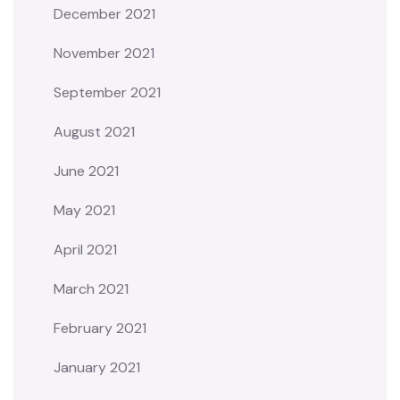
December 2021
November 2021
September 2021
August 2021
June 2021
May 2021
April 2021
March 2021
February 2021
January 2021