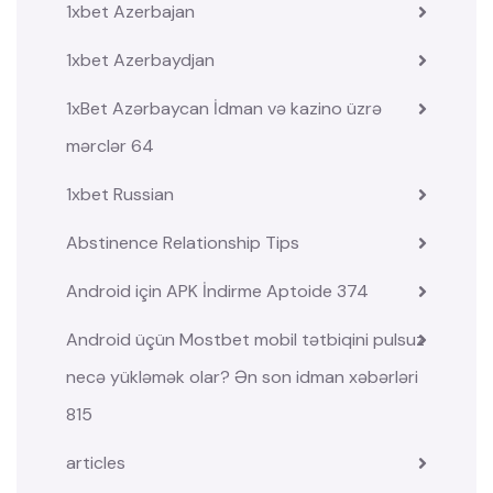
1xbet Azerbajan
1xbet Azerbaydjan
1xBet Azərbaycan İdman və kazino üzrə
mərclər 64
1xbet Russian
Abstinence Relationship Tips
Android için APK İndirme Aptoide 374
Android üçün Mostbet mobil tətbiqini pulsuz
necə yükləmək olar? Ən son idman xəbərləri
815
articles