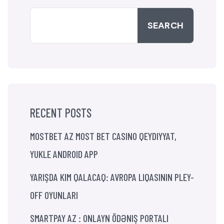
SEARCH
RECENT POSTS
MOSTBET AZ MOST BET CASINO QEYDIYYAT,
YUKLE ANDROID APP
YARIŞDA KIM QALACAQ: AVROPA LIQASININ PLEY-
OFF OYUNLARI
SMARTPAY AZ : ONLAYN ÖDƏNIŞ PORTALI