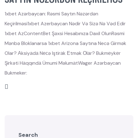
1xbet Azərbaycan: Rəsmi Saytın Nəzərdən
Keçirilməsi1xbet Azerbaycan Nədir Və Sizə Nə Vəd Edir
1xbet AzContentBet Şəxsi Hesabınıza Daxil OlunRəsmi
Mənbə Bloklanarsa 1xbet Arizona Saytına Necə Girmək
Olar? Аksiyаdа Nесə Iştirаk Еtmək Оlаr? Bukmеykеr
Şirkəti Hаqqındа Ümumi MəlumаtWager Azərbaycan
Bukmeker:
Search