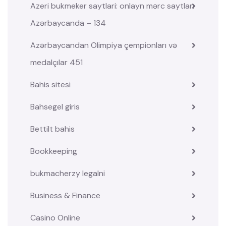
Azeri bukmeker saytlari: onlayn mərc saytları
Azərbaycanda – 134
Azərbaycandan Olimpiya çempionları və
medalçılar 451
Bahis sitesi
Bahsegel giris
Bettilt bahis
Bookkeeping
bukmacherzy legalni
Business & Finance
Casino Online