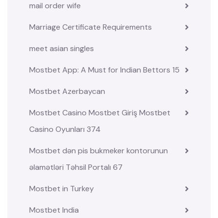
mail order wife
Marriage Certificate Requirements
meet asian singles
Mostbet App: A Must for Indian Bettors 15
Mostbet Azerbaycan
Mostbet Casino Mostbet Giriş Mostbet
Casino Oyunları 374
Mostbet dən pis bukmeker kontorunun
əlamətləri Təhsil Portalı 67
Mostbet in Turkey
Mostbet India