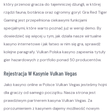
który przenosi gracza do tajemniczej dżungli, w której
rządzi fauna, botánica oraz ogromny goryl. Gra Red Tiger
Gaming jest przepełniona ciekawymi funkcjami
specjalnymi, które warto poznać już w wersji demo. By
dowiedzieć się więcej u tym, jak działa nasze wirtualne
kasyno internetowe i jak łatwo w nim się gra, sprawdź
kolejne paragrafy. Vulkan Polska kasyno zapewnia tytuły
gier hazardowych z portfolio ponad 50 producentów.
Rejestracja W Kasynie Vulkan Vegas
Jako kasyno online w Polsce Vulkan Vegas jesteśmy hojni
dla graczy od samego początku. Nasza strona jest
prawdziwym partnerem kasyna Vulkan Vegas. Za
porozumieniem z kasynem dajemy możliwość nowym