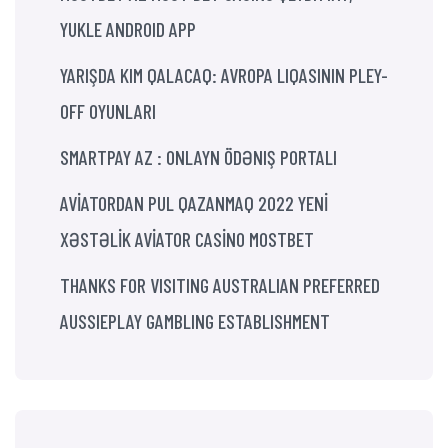
YUKLE ANDROID APP
YARIŞDA KIM QALACAQ: AVROPA LIQASININ PLEY-
OFF OYUNLARI
SMARTPAY AZ : ONLAYN ÖDƏNIŞ PORTALI
AVİATORDAN PUL QAZANMAQ 2022 YENİ
XƏSTƏLİK AVİATOR CASİNO MOSTBET
THANKS FOR VISITING AUSTRALIAN PREFERRED
AUSSIEPLAY GAMBLING ESTABLISHMENT