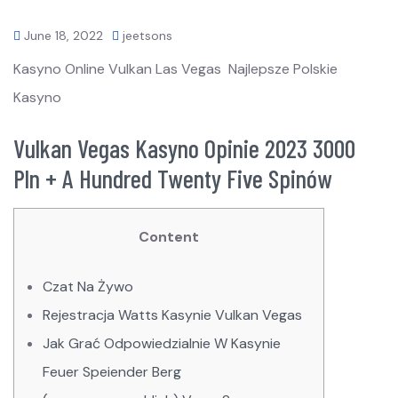
June 18, 2022
jeetsons
Kasyno Online Vulkan Las Vegas ️ Najlepsze Polskie
Kasyno
Vulkan Vegas Kasyno Opinie 2023 3000
Pln + A Hundred Twenty Five Spinów
Content
Czat Na Żywo
Rejestracja Watts Kasynie Vulkan Vegas
Jak Grać Odpowiedzialnie W Kasynie
Feuer Speiender Berg