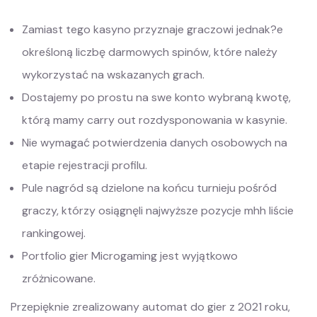
Zamiast tego kasyno przyznaje graczowi jednak?e
określoną liczbę darmowych spinów, które należy
wykorzystać na wskazanych grach.
Dostajemy po prostu na swe konto wybraną kwotę,
którą mamy carry out rozdysponowania w kasynie.
Nie wymagać potwierdzenia danych osobowych na
etapie rejestracji profilu.
Pule nagród są dzielone na końcu turnieju pośród
graczy, którzy osiągnęli najwyższe pozycje mhh liście
rankingowej.
Portfolio gier Microgaming jest wyjątkowo
zróżnicowane.
Przepięknie zrealizowany automat do gier z 2021 roku,