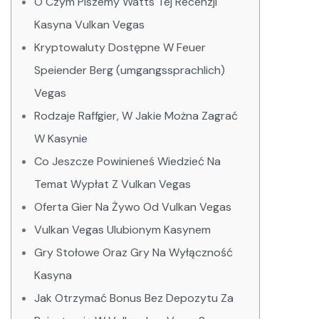
O Czym Piszemy Watts Tej Recenzji
Kasyna Vulkan Vegas
Kryptowaluty Dostępne W Feuer
Speiender Berg (umgangssprachlich)
Vegas
Rodzaje Raffgier, W Jakie Można Zagrać
W Kasynie
Co Jeszcze Powinieneś Wiedzieć Na
Temat Wypłat Z Vulkan Vegas
Oferta Gier Na Żywo Od Vulkan Vegas
Vulkan Vegas Ulubionym Kasynem
Gry Stołowe Oraz Gry Na Wyłączność
Kasyna
Jak Otrzymać Bonus Bez Depozytu Za