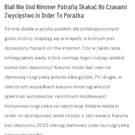
Biali Nie Und Nimmer Potrafią Skakać Bo Czasami
Zwycięstwo In Order To Porażka
Strona działa w języku polskim dla polskojęzycznych
gości, którzy znajdują się w krajach, w których jest
dozwolony hazard on the internet. Czy w takim razie
istnieją jakieś wady, które cechują tego rodzaju added
bonus bez depozytu? Kasyno może dać nam na
darmową rozgrywkę jedynie kilka godzin. Po drugie, w
niektórych wypadkach kasyno może ograniczyć
spektrum automatów, na których możliwa jest
bonusowa rozgrywka za rejestrację. Kolejna wada in
order to dostępność, jeżeli chodzi o ten reward. Kasyna
bez depozytu 2023 oferują darmowy czas na rozgrywkę
naprawdę rzadko.