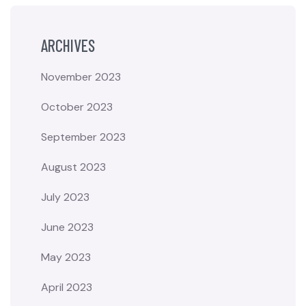
ARCHIVES
November 2023
October 2023
September 2023
August 2023
July 2023
June 2023
May 2023
April 2023