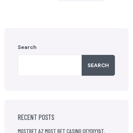
Search
SEARCH
RECENT POSTS
MOSTBET AZ MOST BET CASINO QEYDIYYAT,