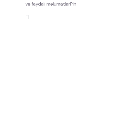
və faydalı məlumatlarPin