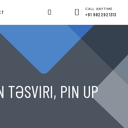
CALL ANYTIME
CT
+91 9822921313
 TƏSVIRI, PIN UP