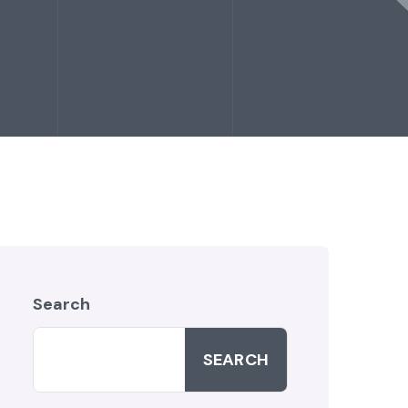
Search
SEARCH