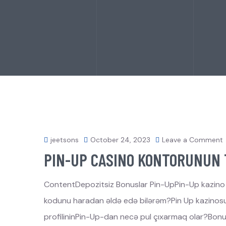
jeetsons
October 24, 2023
Leave a Comment
PIN-UP CASINO KONTORUNUN T
ContentDepozitsiz Bonuslar Pin-UpPin-Up kazino
kodunu haradan əldə edə bilərəm?Pin Up kazinosu
profilininPin-Up-dan necə pul çıxarmaq olar?Bonus