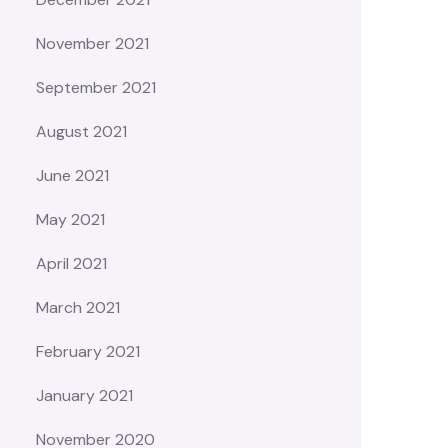
November 2021
September 2021
August 2021
June 2021
May 2021
April 2021
March 2021
February 2021
January 2021
November 2020