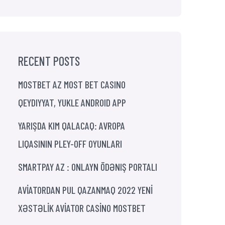
RECENT POSTS
MOSTBET AZ MOST BET CASINO
QEYDIYYAT, YUKLE ANDROID APP
YARIŞDA KIM QALACAQ: AVROPA
LIQASININ PLEY-OFF OYUNLARI
SMARTPAY AZ : ONLAYN ÖDƏNIŞ PORTALI
AVİATORDAN PUL QAZANMAQ 2022 YENİ
XƏSTƏLİK AVİATOR CASİNO MOSTBET