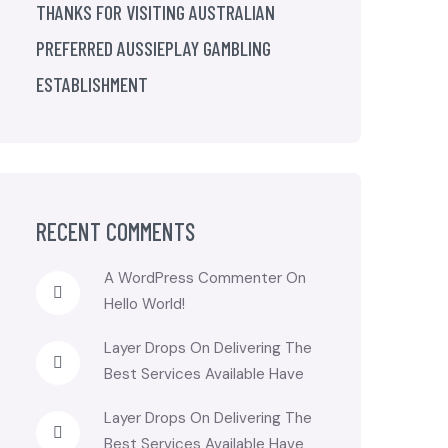
THANKS FOR VISITING AUSTRALIAN
PREFERRED AUSSIEPLAY GAMBLING
ESTABLISHMENT
RECENT COMMENTS
A WordPress Commenter
On
Hello World!
Layer Drops
On
Delivering The
Best Services Available Have
Layer Drops
On
Delivering The
Best Services Available Have